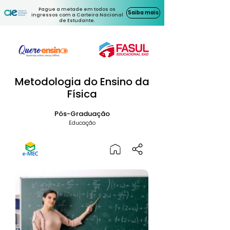
Pague a metade em todos os
Saiba mais
ingressos com a Carteira Nacional
de Estudante.
Metodologia do Ensino da
Física
Pós-Graduação
Educação