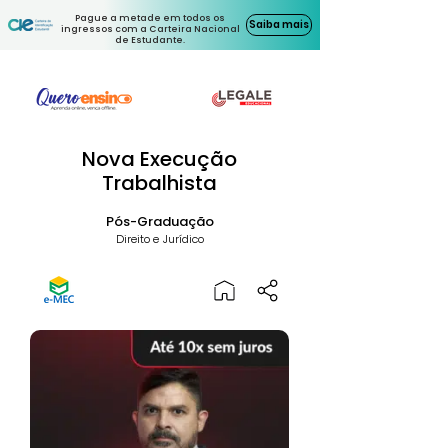
Pague a metade em todos os
Saiba mais
ingressos com a Carteira Nacional
de Estudante.
Nova Execução
Trabalhista
Pós-Graduação
Direito e Jurídico