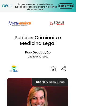
Pague a metade em todos os
Saiba mais
ingressos com a Carteira Nacional
de Estudante.
Perícias Criminais e
Medicina Legal
Pós-Graduação
Direito e Jurídico