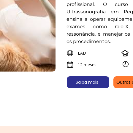
profissional. O curso
Ultrassonografia em Pe
ensina a operar equipamen
exames como raio-X,
ressonância, e manejar os
os procedimentos.
EAD
12 meses
Saiba mais
Outras 