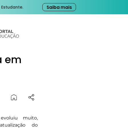
Saiba mais
 Estudante.
ia em
 evoluiu muito,
tualização do