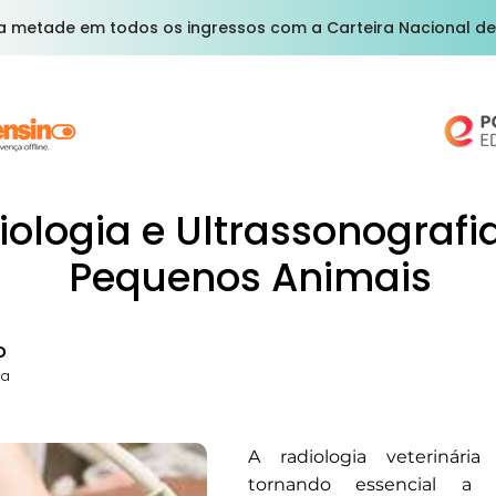
a metade em todos os ingressos com a Carteira Nacional de
iologia e Ultrassonograf
Pequenos Animais
o
ia
A radiologia veterinária
tornando essencial a a