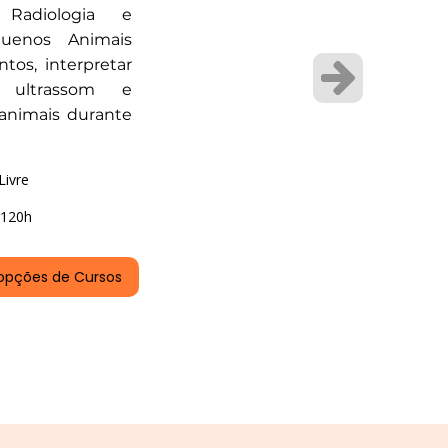
 Radiologia e
quenos Animais
tos, interpretar
 ultrassom e
 animais durante
Livre
120h
opções de Cursos