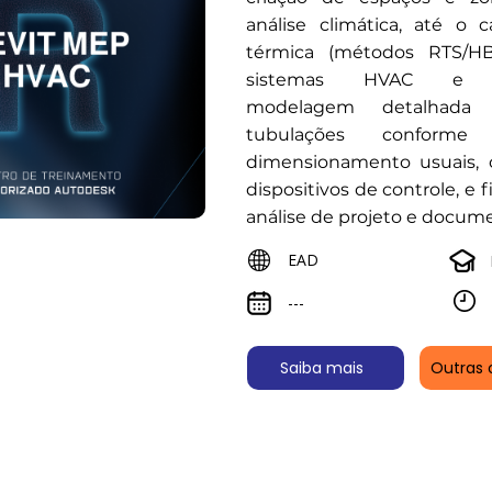
análise climática, até o 
térmica (métodos RTS/HB
sistemas HVAC e eq
modelagem detalhad
tubulações conforme 
dimensionamento usuais, 
dispositivos de controle, e 
análise de projeto e docum
EAD
---
Saiba mais
Outras 