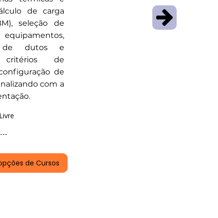
cálculo de carga
M), seleção de
uipamentos,
a de dutos e
critérios de
configuração de
finalizando com a
entação.
Livre
---
opções de Cursos