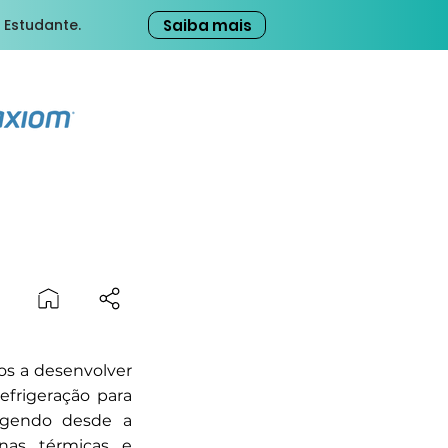
Saiba mais
 Estudante.
os a desenvolver
frigeração para
angendo desde a
nas térmicas e