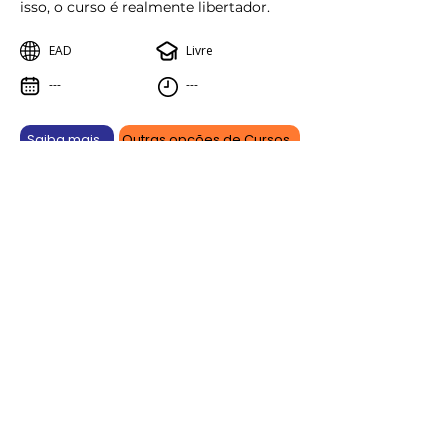
isso, o curso é realmente libertador.
EAD
Livre
---
---
Saiba mais
Outras opções de Cursos
Aprenda online, vença offline.