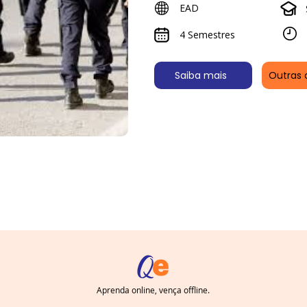
EAD
4 Semestres
Saiba mais
Outras 
Aprenda online, vença offline.