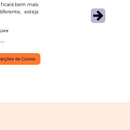
 ficará bem mais
iferente, esteja
Livre
---
opções de Cursos