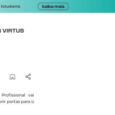
Saiba mais
 Estudante.
rofissional vai
brir portas para o