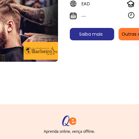
EAD
---
Saiba mais
Outras 
Aprenda online, vença offline.