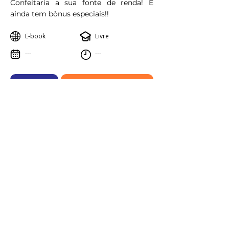
Confeitaria a sua fonte de renda! E
ainda tem bônus especiais!!
E-book
Livre
---
---
Saiba mais
Outras opções de Cursos
Aprenda online, vença offline.