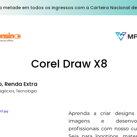
a metade em todos os ingressos com a Carteira Nacional de
Corel Draw X8
, Renda Extra
egócios, Tecnologia
Aprenda a criar designs i
imagens e desenvol
profissionais com nosso cu
Seja para logotipos, mater