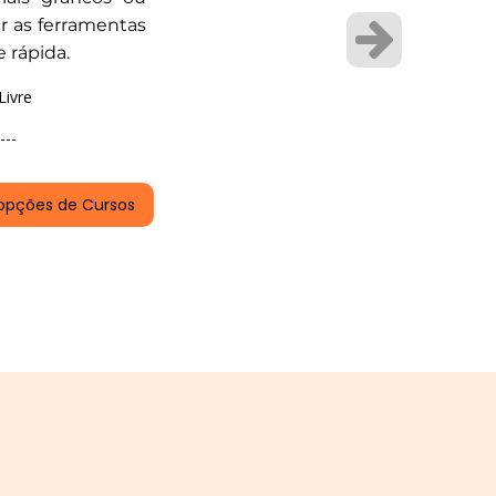
ar as ferramentas
e rápida.
Livre
---
opções de Cursos