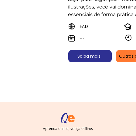
ilustrações, você vai domin
essenciais de forma prática 
EAD
---
Saiba mais
Outras 
Aprenda online, vença offline.