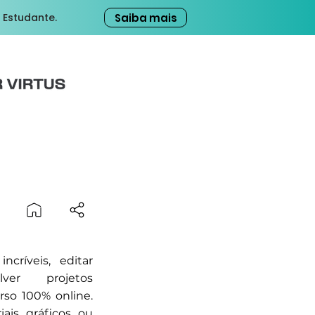
Saiba mais
 Estudante.
ncríveis, editar
ver projetos
rso 100% online.
iais gráficos ou