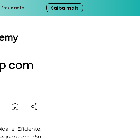
Saiba mais
 Estudante.
pp com
da e Eficiente:
elegram com n8n