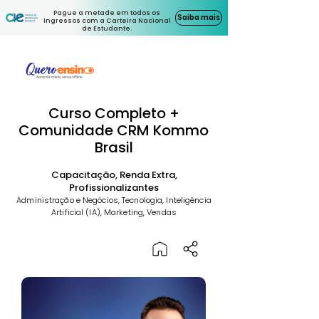
Pague a metade em todos os
Saiba mais
ingressos com a Carteira Nacional
de Estudante.
Curso Completo +
Comunidade CRM Kommo
Brasil
Capacitação, Renda Extra,
Profissionalizantes
Administração e Negócios, Tecnologia, Inteligência
Artificial (IA), Marketing, Vendas