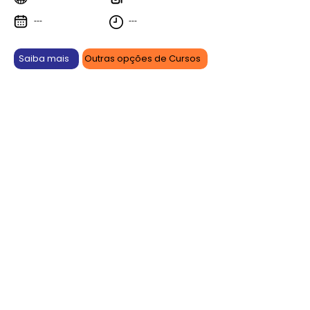
---
---
Saiba mais
Outras opções de Cursos
Aprenda online, vença offline.
As promoções são por tempo limitado e podem sofrer
alterações ou serem canceladas a qualquer momento
sem prévio aviso. Confira antes de efetuar sua compra.