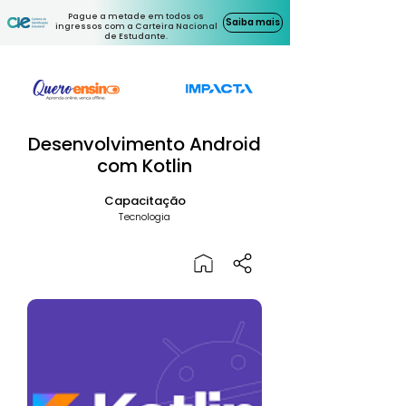
Pague a metade em todos os
Saiba mais
ingressos com a Carteira Nacional
de Estudante.
Desenvolvimento Android
com Kotlin
Capacitação
Tecnologia