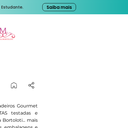
Saiba mais
 Estudante.
adeiros Gourmet
AS testadas e
Bortoloti... mais
as, embalagens e