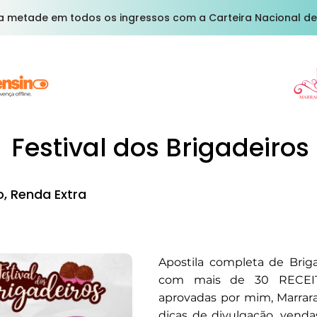
a metade em todos os ingressos com a Carteira Nacional de
Festival dos Brigadeiros
, Renda Extra
Apostila completa de Brig
com mais de 30 RECEIT
aprovadas por mim, Marrara 
dicas de divulgação, vend