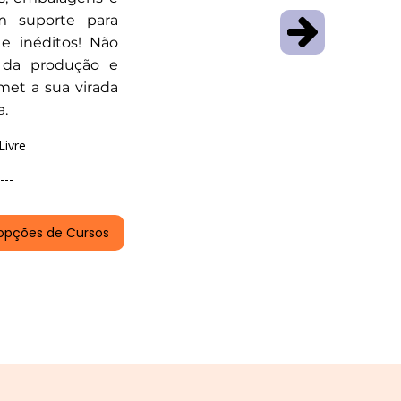
m suporte para
 e inéditos! Não
 da produção e
met a sua virada
a.
Livre
---
opções de Cursos