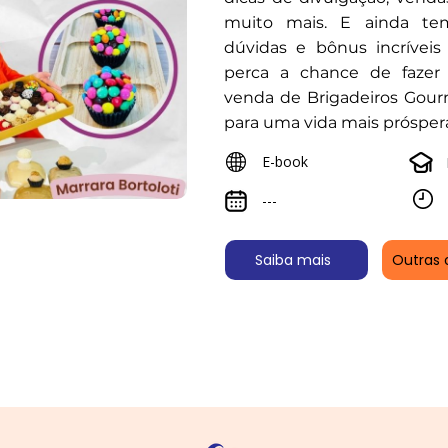
muito mais. E ainda te
dúvidas e bônus incríveis
perca a chance de fazer
venda de Brigadeiros Gour
para uma vida mais prósper
E-book
---
Saiba mais
Outras 