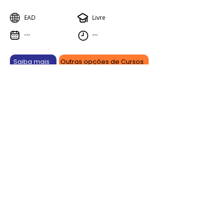
EAD
Livre
---
---
Saiba mais
Outras opções de Cursos
Aprenda online, vença offline.