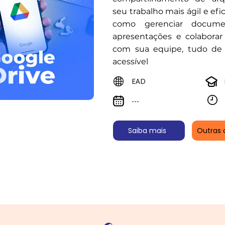
seu trabalho mais ágil e efi
como gerenciar document
apresentações e colabora
com sua equipe, tudo de
acessível
EAD
---
Saiba mais
Outras 