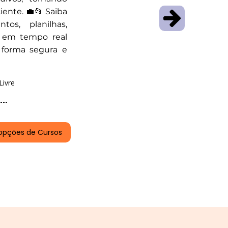
ciente. 💼📂 Saiba
os, planilhas,
r em tempo real
 forma segura e
Livre
---
opções de Cursos