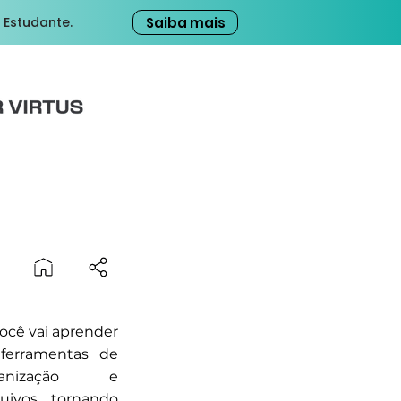
Saiba mais
 Estudante.
ocê vai aprender
 ferramentas de
ganização e
uivos, tornando