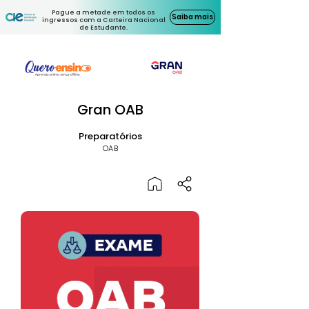
Pague a metade em todos os
Saiba mais
ingressos com a Carteira Nacional
de Estudante.
Gran OAB
Preparatórios
OAB