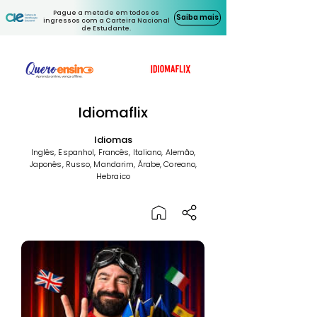
Pague a metade em todos os
Saiba mais
ingressos com a Carteira Nacional
de Estudante.
Idiomaflix
Idiomas
Inglês, Espanhol, Francês, Italiano, Alemão,
Japonês, Russo, Mandarim, Árabe, Coreano,
Hebraico