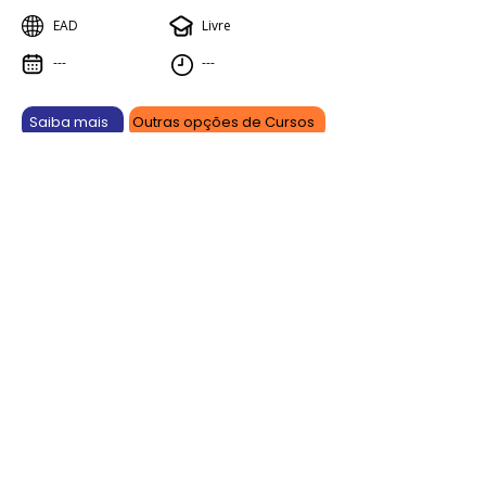
EAD
Livre
---
---
Saiba mais
Outras opções de Cursos
Aprenda online, vença offline.
As promoções são por tempo limitado e podem sofrer