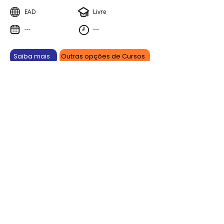
EAD
Livre
---
---
Saiba mais
Outras opções de Cursos
Aprenda online, vença offline.
As promoções são por tempo limitado e podem sofrer