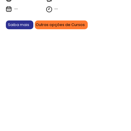
---
---
Saiba mais
Outras opções de Cursos
Aprenda online, vença offline.
As promoções são por tempo limitado e podem sofrer
alterações ou serem canceladas a qualquer momento
sem prévio aviso. Confira antes de efetuar sua compra.