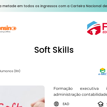
a metade em todos os ingressos com a Carteira Nacional de
Soft Skills
 Humanos (RH)
Formação executiva 
administração contabilidad
EAD