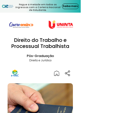
Pague a metade em todos os
Saiba mais
ingressos com a Carteira Nacional
de Estudante.
Direito do Trabalho e
Processual Trabalhista
Pós-Graduação
Direito e Jurídico