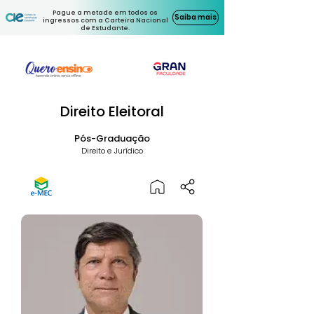
Pague a metade em todos os
Saiba mais
ingressos com a Carteira Nacional
de Estudante.
Direito Eleitoral
Pós-Graduação
Direito e Jurídico