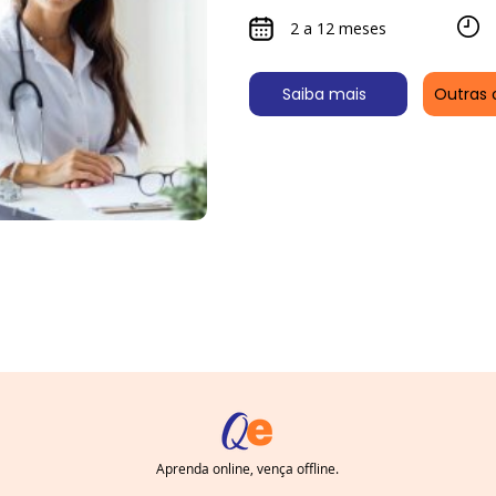
2 a 12 meses
Saiba mais
Outras 
Aprenda online, vença offline.