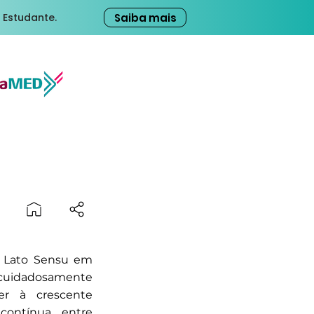
Saiba mais
 Estudante.
o Lato Sensu em
idadosamente
er à crescente
ontínua entre