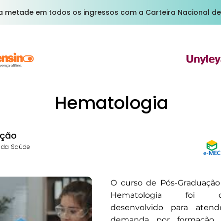
a metade em todos os ingressos com a Carteira Nacional de
Hematologia
ção
s da Saúde
O curso de Pós-Graduaçã
Hematologia foi cu
desenvolvido para atend
demanda por formação c