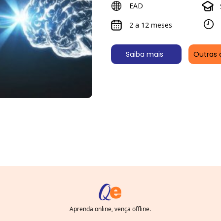
EAD
2 a 12 meses
Saiba mais
Outras 
Aprenda online, vença offline.