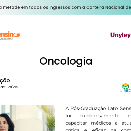
a metade em todos os ingressos com a Carteira Nacional de
Oncologia
ção
s da Saúde
A Pós-Graduação Lato Sen
foi cuidadosamente e
capacitar médicos a at
crítica e eficaz na co