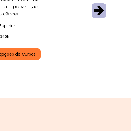
 a prevenção,
o câncer.
Superior
360h
opções de Cursos