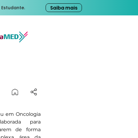
Saiba mais
 Estudante.
su em Oncologia
laborada para
uarem de forma
mplexa área da