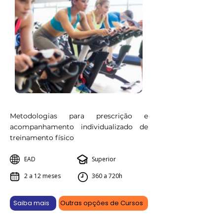
Metodologias para prescrição e
acompanhamento individualizado de
treinamento físico
EAD
Superior
2 a 12 meses
360 a 720h
Saiba mais
Outras opções de Cursos