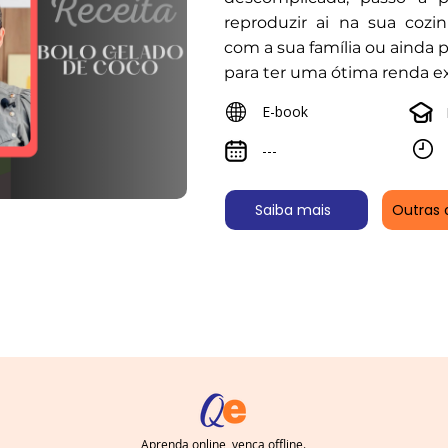
reproduzir ai na sua cozin
com a sua família ou ainda 
para ter uma ótima renda ex
E-book
---
Saiba mais
Outras 
Aprenda online, vença offline.