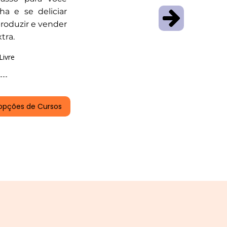
ha e se deliciar
produzir e vender
tra.
Livre
---
opções de Cursos