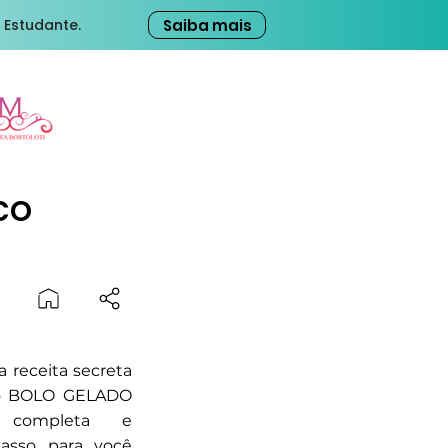
Saiba mais
 Estudante.
co
 receita secreta
oso BOLO GELADO
 completa e
passo para você