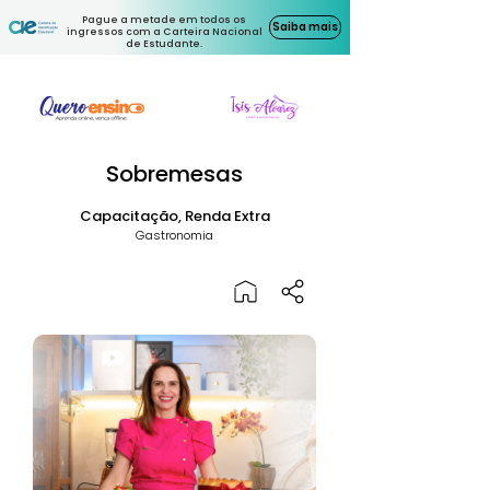
Pague a metade em todos os
Saiba mais
ingressos com a Carteira Nacional
de Estudante.
Sobremesas
Capacitação, Renda Extra
Gastronomia