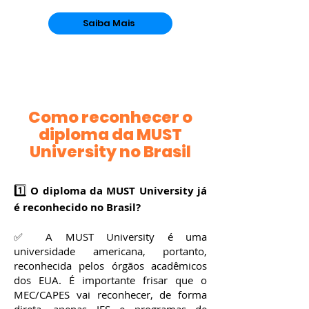
culmina em um estudo de pesquisa que
possibilita o transporte e a reflexão do
Saiba Mais
conhecimento intrínseco crucial para o
sucesso no mundo dos negócios. O
resultado final é que o aluno não só
entenda a responsabilidade de um líder
empresarial, mas se torne um disruptor
estratégico no campo.
Como reconhecer o
diploma da MUST
University no Brasil
1️⃣
O diploma da MUST University já
é reconhecido no Brasil?
✅ A MUST University é uma
universidade americana, portanto,
reconhecida pelos órgãos acadêmicos
dos EUA. É importante frisar que o
MEC/CAPES vai reconhecer, de forma