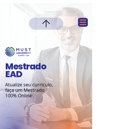
Mestrado
EAD
Atualize seu currículo,
faça um Mestrado
100% Online
.
¹