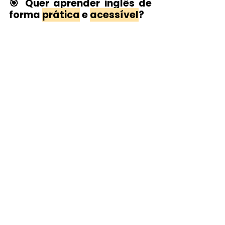
🎯 Quer aprender inglês de 
forma 
prática
 e 
acessível
?
Se você quer 
aprender inglês de 
verdade
, com método eficiente, foco na 
conversação e aprendizado aplicado à 
vida real, então acesse a 
Quero Ensino 
Idiomas
 e descubra as melhores 
opções de escolas e cursos EAD para 
aprender inglês e mais outros 30 
idiomas, no seu ritmo e de qualquer 
lugar, preparando-se para as 
oportunidades do futuro.
🚀 
Invista agora no idioma que pode 
transformar seu futuro.