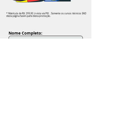
* Matrícula de R$ 299,90 à vista via PIX . Somente os cursos técnicos EAD
desta página fazem parte desta promoção.
Nome Completo:
Seu melhor E-mail:
WhastApp com DDD:
Escolha seu Curso Técnico EAD
Autorizo a Quero Ensino ou seus
parceiros a entrarem em contato comigo
através dos dados que eu forneci neste
formulário de interesse.
Enviar