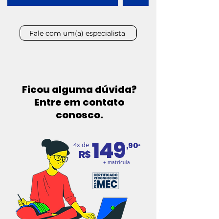
Fale com um(a) especialista
Ficou alguma dúvida?
Entre em contato
conosco.
14
9
4x de
,90
*
R$
+ matrícula