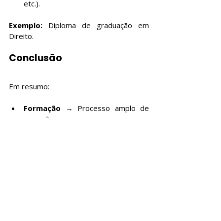
etc.).
Exemplo: 
Diploma de graduação em 
Direito.
Conclusão
Em resumo:
Formação
 → Processo amplo de 
aprendizagem.
Treinamento
 → Foco em 
habilidades práticas.
Curso
 → Programa de ensino 
estruturado.
Certificação
 → Validação oficial de 
competências.
Certificado
 → Comprovação de 
cursos ou treinamentos.
Diploma
 → Documento de 